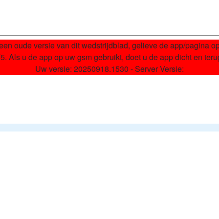
een oude versie van dit wedstrijdblad, gelieve de app/pagina o
 Als u de app op uw gsm gebruikt, doet u de app dicht en ter
Uw versie:
20250918.1530
- Server Versie: