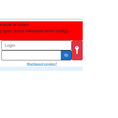
pnieuw te laden!
ug open (soms meerdere keren nodig).
Wachtwoord vergeten?